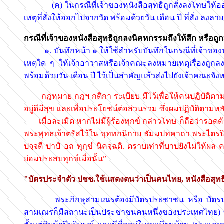
(ค) ในกรณีที่เจ้าของหนังสือสุทธิถูกสั่งลงโทษให้ออกจา
เหตุที่สั่งให้ออกไปจากวัด พร้อมด้วยวัน เดือน ปี ที่สั่ง ลง
กรณีที่เจ้าของหนังสือสุทธิถูกลงนิคหกรรมถึงให้สึก หรือ
๑. บันทึกหน้า ๑ ให้ใช้สำหรับบันทึกในกรณีที่เจ้าของหน
เหตุใด ๆ ให้เจ้าอาวาสหรือเจ้าคณะลงหมายเหตุเรื่องถูกล
พร้อมด้วยวัน เดือน ปี ไว้เป็นสำคัญแล้วส่งไปยังเจ้าคณะจังห
กฎหมาย กฎฯ กติกา ระเบียบ มีไว้เพื่อให้คนปฏิบัติตาม 
อยู่ดีมีสุข และเพื่อประโยชน์ต่อส่วนรวม ซึ่งผมปฏิบัติตามหล
เมื่อละเมิด หากไม่มีผู้ร้องทุกข์ กล่าวโทษ ก็ถือว่ารอดตั
พระพุทธเจ้าตรัสไว้ใน ขุททกนิกาย ธัมมปทคาถา พระไตรปิฎก
ปจฺจตี ปาปํ อถ ทุกฺขํ นิคจฺฉติ. ตราบเท่าที่บาปยังไม่ให้ผ
ย่อมประสบทุกข์เมื่อนั้น”
"บัตรประจำตัว ปชช.ใช้แสดงตนว่าเป็นคนไทย, หนังสือสุท
พระภิกษุสามเณรต้องมีบัตรประชาชน หรือ บัตรประจ
สามเณรก็มีสถานะเป็นประชาชนคนหนึ่งของประเทศไทย) ซึ่