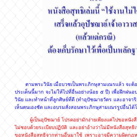
ตามพระวินัย เมื่อบวชเป็นพระภิกษุสามเณรแล้ว จะต้อง
ประเด็นนี้มาก จะไม่ให้ไปที่อื่นอย่างน้อย ๕ ปี) เพื่อฝ
วินัย และทำหน้าที่ลูกศิษย์ที่ดี (ทำอุปัชฌายวัตร และอาจาร
เห็นตนเองชัด และอบรมสั่งสอนพระภิกษุสามเณรรูปอื่นได
ผู้เป็นอุปัชฌาย์ โปรดอย่ามักง่ายเพียงแค่ไปขอหนังสื
ไม่ชอบด้วยระเบียบปฏิบัติ และอย่าอ้างว่าไม่มีหนังสือสุทธ
ขอหนังสือสุทธิจากท่านอื่นมาใช้ เพราะอาจมีความผิดกฎหม