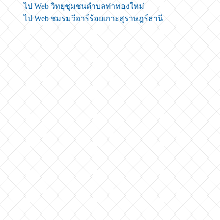
ไป Web วิทยุชุมชนตำบลท่าทองใหม่
ไป Web ชมรมวีอาร์ร้อยเกาะสุราษฎร์ธานี