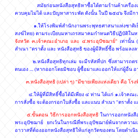
สมัยก่อนหนังสือสุทธิหาซื้อได้ตามร้านค้าเครื่องเขี
ควบคุมไม่ได้ และปัญหาสาระพัด ดังนั้น ในปี ๒๕๔๖ จึงมีการ
๑.ให้โรงพิมพ์สำนักงานพระพุทธศาสนาแห่งชาติเป็นผ
สงฆ์ไทย) ตามระเบียบมหาเถรสมาคมกำหนดวิธีปฏิบัติในหน้
จังหวัด ๓.เจ้าคณะอำเภอ และ ๔.พระอุปัชฌาย์"
เท่านั้น 
สำเนา "ตราตั้ง และ หนังสือสุทธิ ของผู้มีสิทธิ์ซื้อ พร้อมล
๒.หนังสือสุทธิทุกเล่ม จะมีรหัสที่ปก ซึ่งสามารถตรวจสอ
ตนเอง ... (หากออกโดยมิชอบ ผู้ซื้อมาและออกให้แก่ผู้อื
๓.หนังสือสุทธิ (เปล่า ๆ) "มีขายเพียงแห่งเดียว คือ
๔.ให้ผู้ที่มีสิทธิ์ซื้อได้มีเพียง ๔ ท่าน ได้แก่ ๑.เจ้
การสั่งซื้อ จะต้องกรอกใบสั่งซื้อ และแนบ สำเนา "ตราตั้ง แล
๕.ขั้นตอน วิธีการออกหนังสือสุทธิ
ในการออกหนังสือส
พระอุปัชฌาย์ ยกเว้นในกรณีที่พระอุปัชฌาย์พ้นจากความ
อาวาสที่ต้องออกหนังสือสุทธิให้แก่ลูกวัดของตน โดยดำเนิน