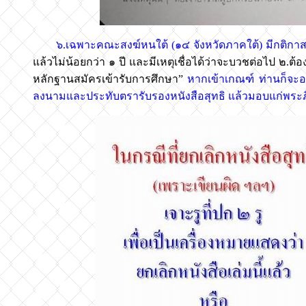
๖.เฉพาะคณะสงฆ์หนใต้ (๑๔ จังหวัดภาคใต้) มีกติกาสงฆ์ห
แล้วไม่น้อยกว่า ๑ ปี และมีเหตุเชื่อได้ว่าจะบวชต่อไป ๒.ต้อง
หลักฐานสมัครเข้ารับการศึกษา”
หากเข้าเกณฑ์ ท่านก็จะออ
ลงนามและประทับตรารับรองหนังสือสุทธิ แล้วมอบแก่พระ