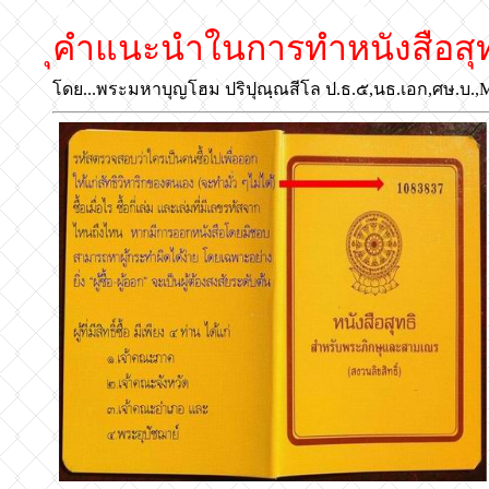
ุคำแนะนำในการทำหนังสือสุ
โดย...พระมหาบุญโฮม ปริปุณฺณสีโล ป.ธ.๕,นธ.เอก,ศษ.บ.,