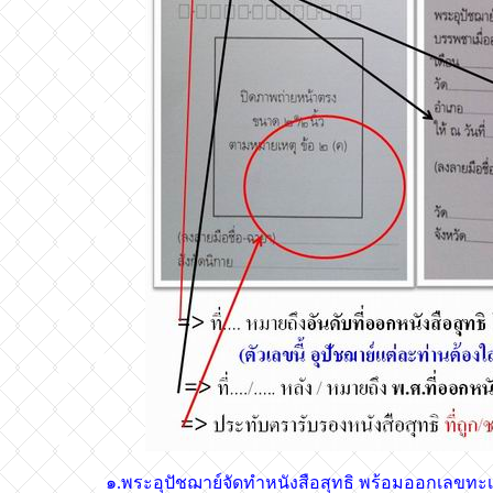
๑.พระอุปัชฌาย์จัดทำหนังสือสุทธิ พร้อมออกเลขทะเบียนเ