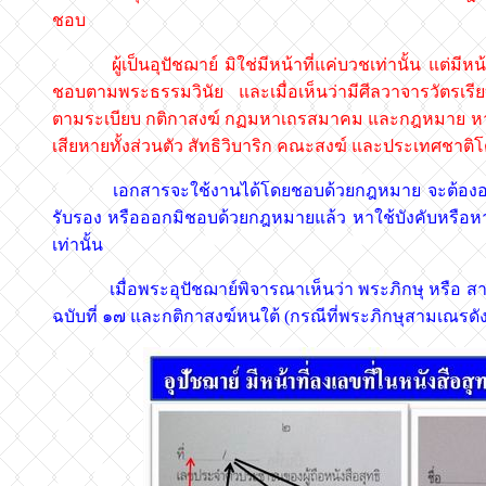
ชอบ
ผู้เป็นอุปัชฌาย์ มิใช่มีหน้าที่แค่บวชเท่านั้น แต่มีหน้าท
ชอบตามพระธรรมวินัย และเมื่อเห็นว่ามีศีลวาจารวัตรเรีย
ตามระเบียบ กติกาสงฆ์ กฏมหาเถรสมาคม และกฎหมาย หากผู้
เสียหายทั้งส่วนตัว สัทธิวิบาริก คณะสงฆ์ และประเทศชาต
เอกสารจะใช้งานได้โดยชอบด้วยกฎหมาย จะต้องออกโ
รับรอง หรือออกมิชอบด้วยกฎหมายแล้ว หาใช้บังคับหรือ
เท่านั้น
เมื่อพระอุปัชฌาย์พิจารณาเห็นว่า พระภิกษุ หรือ สาม
ฉบับที่ ๑๗ และกติกาสงฆ์หนใต้ (กรณีที่พระภิกษุสามเณรดัง