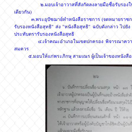
๒.มอบเจ้าอาวาสที่สังกัดลงลายมือชื่อรับรองในช่อง 
เดียวกัน)
๓.พระอุปัชฌาย์ทำหนังสือราชการ (จดหมายราชการ) พ
รับรองหนังสือสุทธิ" ส่ง "หนังสือสุทธิ" ฉบับดังกล่าว
ประทับตรารับรองหนังสือสุทธิ
๔.เจ้าคณะอำเภอในเขตปกครอง พิจารณาความสมบูรณ
สมควร
๕.มอบให้แก่พระภิกษุ สามเณร ผู้เป็นเจ้าของหนังสือสุท