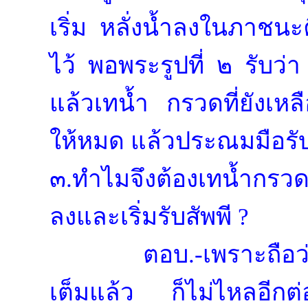
เริ่ม หลั่งน้ำลงในภาชนะค
ไว้ พอพระรูปที่ ๒ รับว่า
แล้วเทน้ำ กรวดที่ยังเหลื
ให้หมด แล้วประณมมือรั
๓.ทำไมจึงต้องเทน้ำกรว
ลงและเริ่มรับสัพพี ?
ตอบ.-เพราะถือว
เต็มแล้ว ก็ไม่ไหลอีกต่