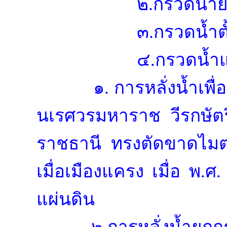
๒.กรวดน้ำยก
๓.กรวดน้ำ
๔.กรวดน้ำแ
๑. การหลั่งน้ำเพ
นเรศวรมหาราช วีรกษัตริ
ราชธานี ทรงตัดขาดไมตร
เมื่อเมืองแครง เมื่อ พ.ศ
แผ่นดิน