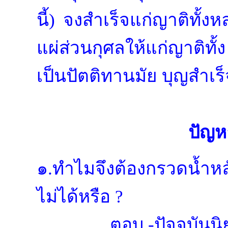
นี้) จงสำเร็จแก่ญาติทั้งห
แผ่ส่วนกุศลให้แก่ญาติทั
เป็นปัตติทานมัย บุญสำเร
ปัญห
๑.ทำไมจึงต้องกรวดน้ำห
ไม่ได้หรือ ?
ตอบ.-ปัจจุบัน