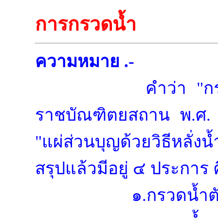
การกรวดน้ำ
ความหมาย .-
คำว่า "ก
ราชบัณฑิตยสถาน พ.ศ. 
"แผ่ส่วนบุญด้วยวิธีหลั่
สรุปแล้วมีอยู่ ๔ ประการ 
๑.กรวดน้ำ