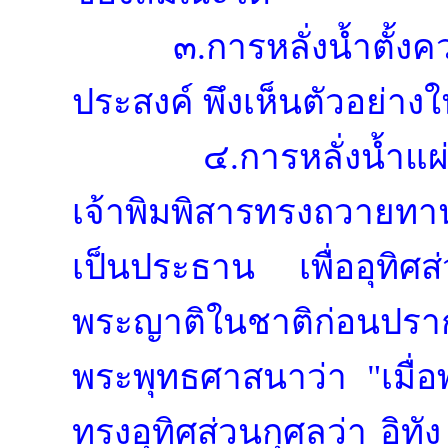
๓.การหลั่งน้ำตั้ง
ประสงค์ พึงเห็นตัวอย่
๔.การหลั่งน้ำแผ
เจ้าพิมพิสารทรงถวายทาน
เป็นประธาน เพื่ออุทิศส
พระญาติในชาติก่อนปราก
พระพุทธศาสนาว่า "เมื่อ
ทรงอุทิศส่วนกุศลว่า อิทั